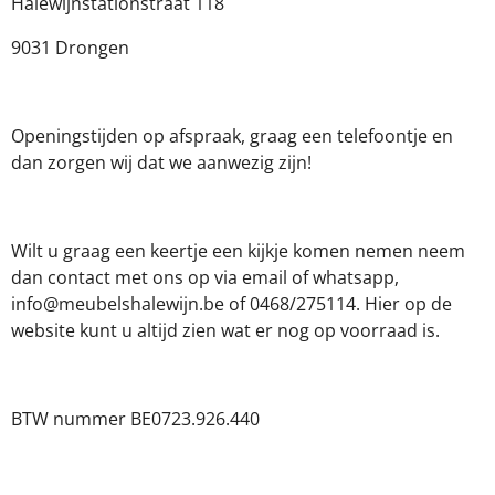
Halewijnstationstraat 118
o
g
A
o
r
p
9031 Drongen
k
a
p
m
Openingstijden op afspraak, graag een telefoontje en
dan zorgen wij dat we aanwezig zijn!
Wilt u graag een keertje een kijkje komen nemen neem
dan contact met ons op via email of whatsapp,
info@meubelshalewijn.be of 0468/275114. Hier op de
website kunt u altijd zien wat er nog op voorraad is.
BTW nummer BE0723.926.440