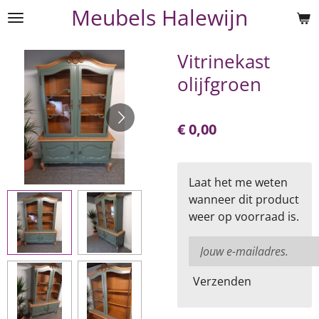
Meubels Halewijn
Ga
direct
naar
Vitrinekast
de
olijfgroen
hoofdinhoud
€ 0,00
Laat het me weten
wanneer dit product
weer op voorraad is.
Verzenden