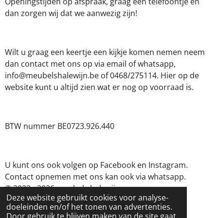
Openingstijden op afspraak, graag een telefoontje en
dan zorgen wij dat we aanwezig zijn!
Wilt u graag een keertje een kijkje komen nemen neem
dan contact met ons op via email of whatsapp,
info@meubelshalewijn.be of 0468/275114. Hier op de
website kunt u altijd zien wat er nog op voorraad is.
BTW nummer BE0723.926.440
U kunt ons ook volgen op Facebook en Instagram.
Contact opnemen met ons kan ook via whatsapp.
© 2023 - 2026 meubels halewijn
Deze website gebruikt cookies voor analyse-
Powered by
JouwWeb
doeleinden en/of het tonen van advertenties.
Door gebruik te blijven maken van de site gaat