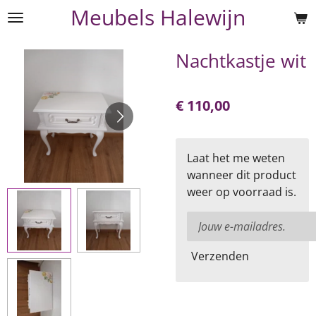
Meubels Halewijn
Ga
direct
naar
Nachtkastje wit
de
hoofdinhoud
€ 110,00
Laat het me weten
wanneer dit product
weer op voorraad is.
Verzenden