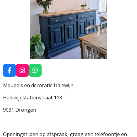
F
I
W
a
n
h
c
s
a
Meubels en decoratie Halewijn
e
t
t
b
a
s
Halewijnstationstraat 118
o
g
A
o
r
p
9031 Drongen
k
a
p
m
Openingstijden op afspraak, graag een telefoontje en