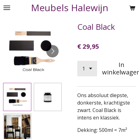
Meubels Halewijn
Ga
direct
naar
Coal Black
de
hoofdinhoud
€ 29,95
In
winkelwage
Ons absoluut diepste,
donkerste, krachtigste
zwart. Coal Black is
intens en klassiek.
Dekking: 500ml = 7m²