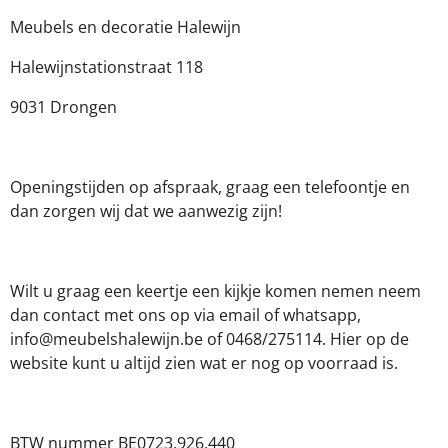
a
n
h
c
s
a
Meubels en decoratie Halewijn
e
t
t
b
a
s
Halewijnstationstraat 118
o
g
A
o
r
p
9031 Drongen
k
a
p
m
Openingstijden op afspraak, graag een telefoontje en
dan zorgen wij dat we aanwezig zijn!
Wilt u graag een keertje een kijkje komen nemen neem
dan contact met ons op via email of whatsapp,
info@meubelshalewijn.be of 0468/275114. Hier op de
website kunt u altijd zien wat er nog op voorraad is.
BTW nummer BE0723.926.440