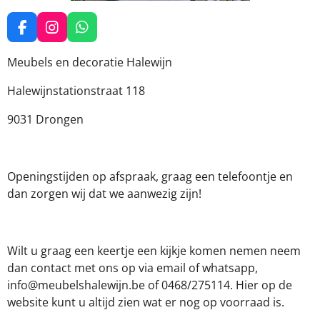
F
I
W
a
n
h
c
s
a
Meubels en decoratie Halewijn
e
t
t
b
a
s
Halewijnstationstraat 118
o
g
A
o
r
p
9031 Drongen
k
a
p
m
Openingstijden op afspraak, graag een telefoontje en
dan zorgen wij dat we aanwezig zijn!
Wilt u graag een keertje een kijkje komen nemen neem
dan contact met ons op via email of whatsapp,
info@meubelshalewijn.be of 0468/275114. Hier op de
website kunt u altijd zien wat er nog op voorraad is.