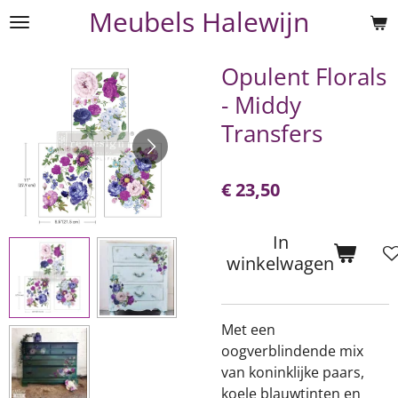
Meubels Halewijn
Ga
direct
naar
Opulent Florals
de
- Middy
hoofdinhoud
Transfers
€ 23,50
In
winkelwagen
Met een
oogverblindende mix
van koninklijke paars,
koele blauwtinten en