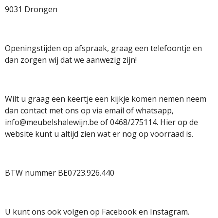
o
r
p
9031 Drongen
k
a
p
m
Openingstijden op afspraak, graag een telefoontje en
dan zorgen wij dat we aanwezig zijn!
Wilt u graag een keertje een kijkje komen nemen neem
dan contact met ons op via email of whatsapp,
info@meubelshalewijn.be of 0468/275114. Hier op de
website kunt u altijd zien wat er nog op voorraad is.
BTW nummer BE0723.926.440
U kunt ons ook volgen op Facebook en Instagram.