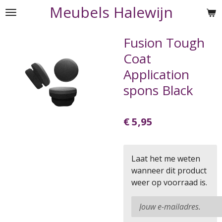
Meubels Halewijn
Ga
direct
naar
Fusion Tough
de
Coat
hoofdinhoud
Application
spons Black
€ 5,95
Laat het me weten
wanneer dit product
weer op voorraad is.