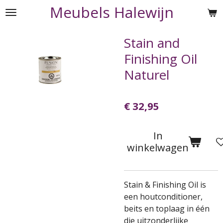
Meubels Halewijn
Ga
direct
naar
Stain and
de
Finishing Oil
hoofdinhoud
Naturel
€ 32,95
In
winkelwagen
Stain & Finishing Oil is
een houtconditioner,
beits en toplaag in één
die uitzonderlijke