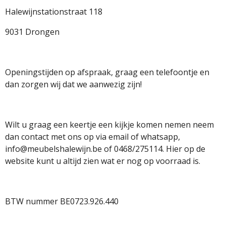
b
a
s
Halewijnstationstraat 118
o
g
A
o
r
p
9031 Drongen
k
a
p
m
Openingstijden op afspraak, graag een telefoontje en
dan zorgen wij dat we aanwezig zijn!
Wilt u graag een keertje een kijkje komen nemen neem
dan contact met ons op via email of whatsapp,
info@meubelshalewijn.be of 0468/275114. Hier op de
website kunt u altijd zien wat er nog op voorraad is.
BTW nummer BE0723.926.440