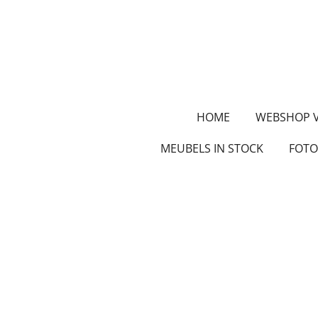
Ga
direct
naar
de
hoofdinhoud
HOME
WEBSHOP 
MEUBELS IN STOCK
FOTO