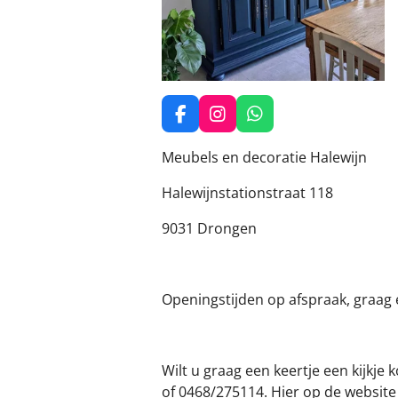
F
I
W
a
n
h
c
s
a
Meubels en decoratie Halewijn
e
t
t
b
a
s
Halewijnstationstraat 118
o
g
A
o
r
p
9031 Drongen
k
a
p
m
Openingstijden op afspraak, graag e
Wilt u graag een keertje een kijk
of 0468/275114. Hier op de website 