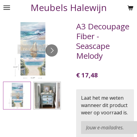
Meubels Halewijn
Ga
direct
naar
A3 Decoupage
de
Fiber -
hoofdinhoud
Seascape
Melody
€ 17,48
Laat het me weten
wanneer dit product
weer op voorraad is.