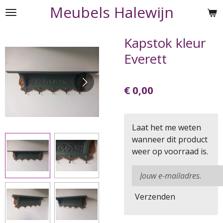
Meubels Halewijn
Ga
direct
naar
Kapstok kleur
de
Everett
hoofdinhoud
€ 0,00
Laat het me weten
wanneer dit product
weer op voorraad is.
Verzenden