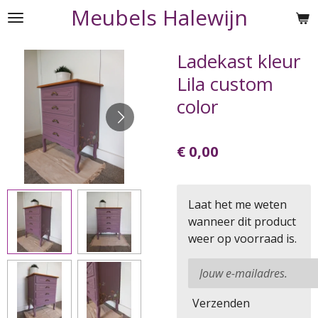
Meubels Halewijn
Ga
direct
naar
Ladekast kleur
de
Lila custom
hoofdinhoud
color
€ 0,00
Laat het me weten
wanneer dit product
weer op voorraad is.
Verzenden