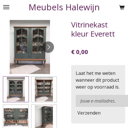
Meubels Halewijn
Ga
direct
naar
Vitrinekast
de
kleur Everett
hoofdinhoud
€ 0,00
Laat het me weten
wanneer dit product
weer op voorraad is.
Verzenden