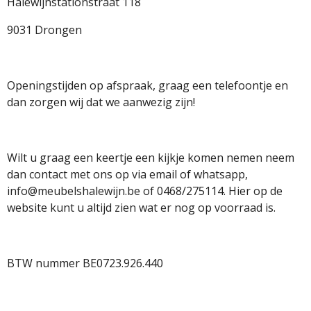
Halewijnstationstraat 118
o
g
A
o
r
p
9031 Drongen
k
a
p
m
Openingstijden op afspraak, graag een telefoontje en
dan zorgen wij dat we aanwezig zijn!
Wilt u graag een keertje een kijkje komen nemen neem
dan contact met ons op via email of whatsapp,
info@meubelshalewijn.be of 0468/275114. Hier op de
website kunt u altijd zien wat er nog op voorraad is.
BTW nummer BE0723.926.440