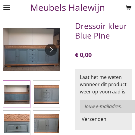
Meubels Halewijn
Ga
direct
naar
Dressoir kleur
de
Blue Pine
hoofdinhoud
€ 0,00
Laat het me weten
wanneer dit product
weer op voorraad is.
Verzenden