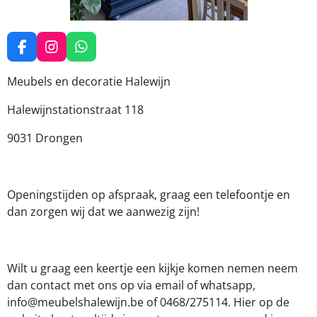
F
I
W
a
n
h
c
s
a
Meubels en decoratie Halewijn
e
t
t
b
a
s
Halewijnstationstraat 118
o
g
A
o
r
p
9031 Drongen
k
a
p
m
Openingstijden op afspraak, graag een telefoontje en
dan zorgen wij dat we aanwezig zijn!
Wilt u graag een keertje een kijkje komen nemen neem
dan contact met ons op via email of whatsapp,
info@meubelshalewijn.be of 0468/275114. Hier op de