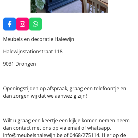
F
I
W
a
n
h
c
s
a
Meubels en decoratie Halewijn
e
t
t
b
a
s
Halewijnstationstraat 118
o
g
A
o
r
p
9031 Drongen
k
a
p
m
Openingstijden op afspraak, graag een telefoontje en
dan zorgen wij dat we aanwezig zijn!
Wilt u graag een keertje een kijkje komen nemen neem
dan contact met ons op via email of whatsapp,
info@meubelshalewijn.be of 0468/275114. Hier op de