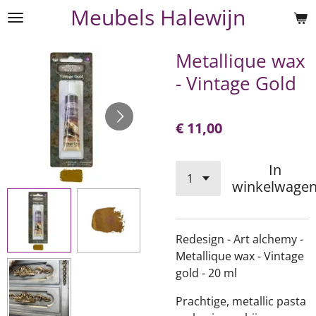
Meubels Halewijn
Ga
direct
naar
Metallique wax
de
- Vintage Gold
hoofdinhoud
€ 11,00
In
winkelwage
Redesign - Art alchemy -
Metallique wax - Vintage
gold - 20 ml
Prachtige, metallic pasta