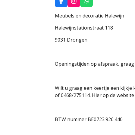
F
I
W
a
n
h
c
s
a
Meubels en decoratie Halewijn
e
t
t
b
a
s
Halewijnstationstraat 118
o
g
A
o
r
p
9031 Drongen
k
a
p
m
Openingstijden op afspraak, graag 
Wilt u graag een keertje een kijk
of 0468/275114. Hier op de website 
BTW nummer BE0723.926.440