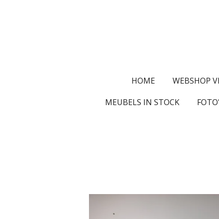
Ga
direct
naar
de
hoofdinhoud
HOME
WEBSHOP V
MEUBELS IN STOCK
FOTO