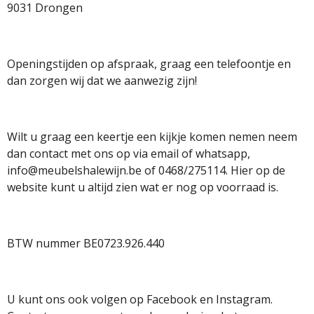
o
r
p
9031 Drongen
k
a
p
m
Openingstijden op afspraak, graag een telefoontje en
dan zorgen wij dat we aanwezig zijn!
Wilt u graag een keertje een kijkje komen nemen neem
dan contact met ons op via email of whatsapp,
info@meubelshalewijn.be of 0468/275114. Hier op de
website kunt u altijd zien wat er nog op voorraad is.
BTW nummer BE0723.926.440
U kunt ons ook volgen op Facebook en Instagram.