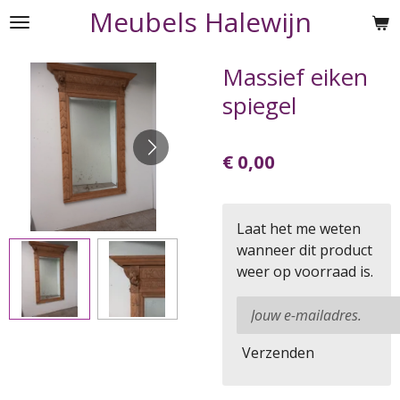
Meubels Halewijn
Ga
direct
naar
Massief eiken
de
spiegel
hoofdinhoud
€ 0,00
Laat het me weten
wanneer dit product
weer op voorraad is.
Verzenden