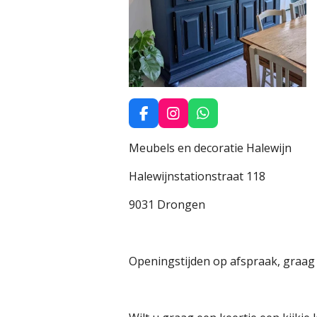
F
I
W
a
n
h
c
s
a
Meubels en decoratie Halewijn
e
t
t
b
a
s
Halewijnstationstraat 118
o
g
A
o
r
p
9031 Drongen
k
a
p
m
Openingstijden op afspraak, graag 