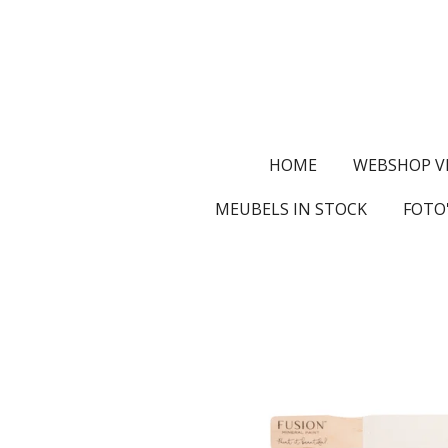
Ga
direct
naar
de
hoofdinhoud
HOME
WEBSHOP V
MEUBELS IN STOCK
FOTO