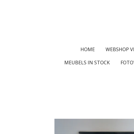
Ga
direct
naar
de
hoofdinhoud
HOME
WEBSHOP V
MEUBELS IN STOCK
FOTO