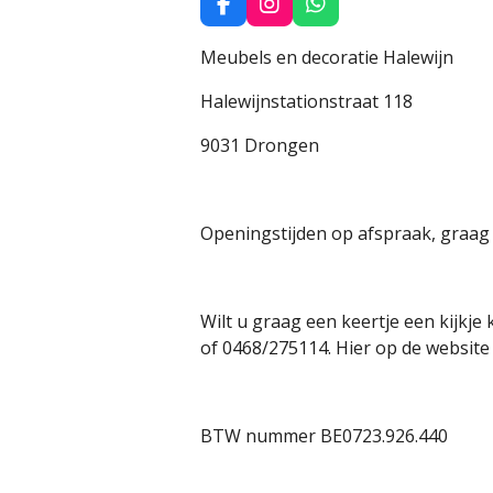
F
I
W
a
n
h
c
s
a
Meubels en decoratie Halewijn
e
t
t
b
a
s
Halewijnstationstraat 118
o
g
A
o
r
p
9031 Drongen
k
a
p
m
Openingstijden op afspraak, graag 
Wilt u graag een keertje een kijk
of 0468/275114. Hier op de website 
BTW nummer BE0723.926.440