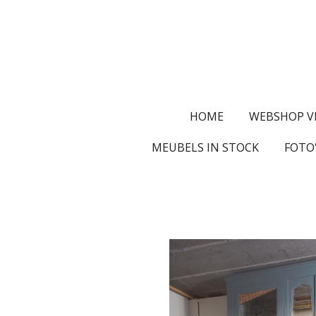
Ga
direct
naar
de
hoofdinhoud
HOME
WEBSHOP V
MEUBELS IN STOCK
FOTO