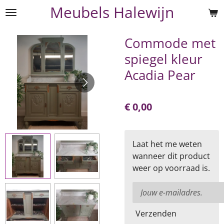
Meubels Halewijn
Ga
direct
naar
Commode met
de
spiegel kleur
hoofdinhoud
Acadia Pear
€ 0,00
Laat het me weten
wanneer dit product
weer op voorraad is.
Verzenden