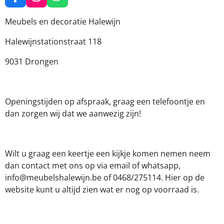
F
I
W
a
n
h
c
s
a
Meubels en decoratie Halewijn
e
t
t
b
a
s
Halewijnstationstraat 118
o
g
A
o
r
p
9031 Drongen
k
a
p
m
Openingstijden op afspraak, graag een telefoontje en
dan zorgen wij dat we aanwezig zijn!
Wilt u graag een keertje een kijkje komen nemen neem
dan contact met ons op via email of whatsapp,
info@meubelshalewijn.be of 0468/275114. Hier op de
website kunt u altijd zien wat er nog op voorraad is.