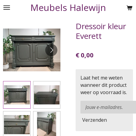
Meubels Halewijn
Ga
direct
naar
Dressoir kleur
de
Everett
hoofdinhoud
€ 0,00
Laat het me weten
wanneer dit product
weer op voorraad is.
Verzenden