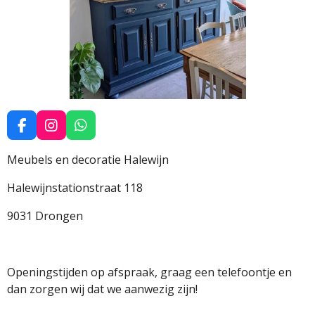
F
I
W
a
n
h
c
s
a
Meubels en decoratie Halewijn
e
t
t
b
a
s
Halewijnstationstraat 118
o
g
A
o
r
p
9031 Drongen
k
a
p
m
Openingstijden op afspraak, graag een telefoontje en
dan zorgen wij dat we aanwezig zijn!