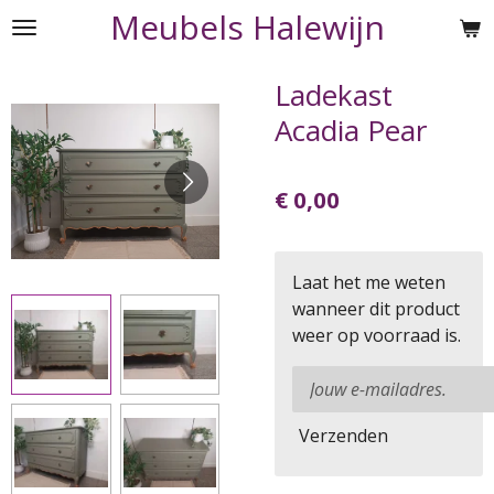
Meubels Halewijn
Ga
direct
naar
Ladekast
de
Acadia Pear
hoofdinhoud
€ 0,00
Laat het me weten
wanneer dit product
weer op voorraad is.
Verzenden