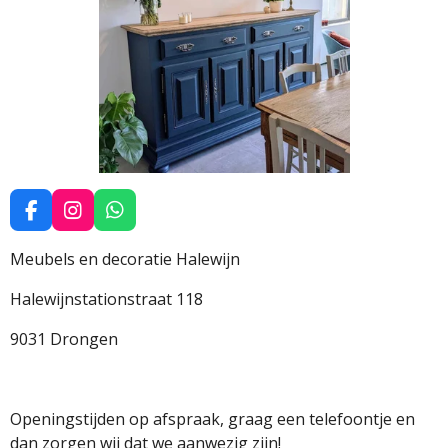
F
I
W
a
n
h
c
s
a
Meubels en decoratie Halewijn
e
t
t
b
a
s
Halewijnstationstraat 118
o
g
A
o
r
p
9031 Drongen
k
a
p
m
Openingstijden op afspraak, graag een telefoontje en
dan zorgen wij dat we aanwezig zijn!