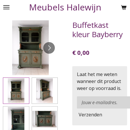
Meubels Halewijn
Ga
direct
naar
Buffetkast
de
kleur Bayberry
hoofdinhoud
€ 0,00
Laat het me weten
wanneer dit product
weer op voorraad is.
Verzenden