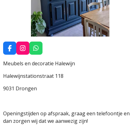
F
I
W
a
n
h
c
s
a
Meubels en decoratie Halewijn
e
t
t
b
a
s
Halewijnstationstraat 118
o
g
A
o
r
p
9031 Drongen
k
a
p
m
Openingstijden op afspraak, graag een telefoontje en
dan zorgen wij dat we aanwezig zijn!