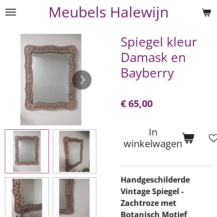
Meubels Halewijn
Ga
direct
naar
Spiegel kleur
de
Damask en
hoofdinhoud
Bayberry
€ 65,00
In
winkelwagen
Handgeschilderde
Vintage Spiegel -
Zachtroze met
Botanisch Motief