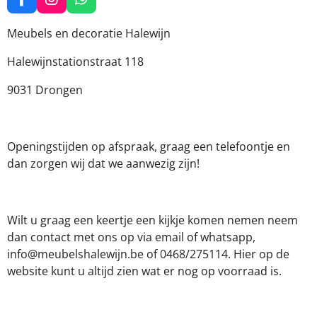
F
I
W
a
n
h
c
s
a
Meubels en decoratie Halewijn
e
t
t
b
a
s
Halewijnstationstraat 118
o
g
A
o
r
p
9031 Drongen
k
a
p
m
Openingstijden op afspraak, graag een telefoontje en
dan zorgen wij dat we aanwezig zijn!
Wilt u graag een keertje een kijkje komen nemen neem
dan contact met ons op via email of whatsapp,
info@meubelshalewijn.be of 0468/275114. Hier op de
website kunt u altijd zien wat er nog op voorraad is.