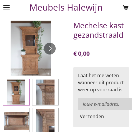
Meubels Halewijn
Ga
direct
naar
Mechelse kast
de
gezandstraald
hoofdinhoud
€ 0,00
Laat het me weten
wanneer dit product
weer op voorraad is.
Verzenden