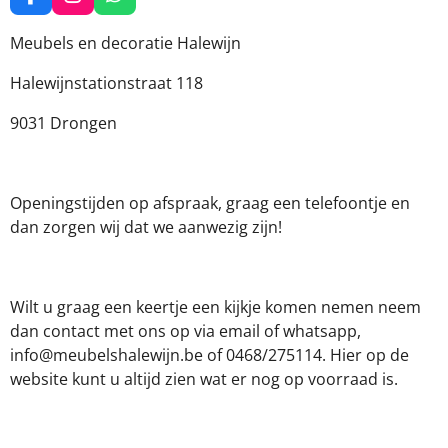
F
I
W
a
n
h
c
s
a
Meubels en decoratie Halewijn
e
t
t
b
a
s
Halewijnstationstraat 118
o
g
A
o
r
p
9031 Drongen
k
a
p
m
Openingstijden op afspraak, graag een telefoontje en
dan zorgen wij dat we aanwezig zijn!
Wilt u graag een keertje een kijkje komen nemen neem
dan contact met ons op via email of whatsapp,
info@meubelshalewijn.be of 0468/275114. Hier op de
website kunt u altijd zien wat er nog op voorraad is.